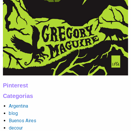
Pinterest
Categorias
Argentina
blog
Buenos Aires
decour