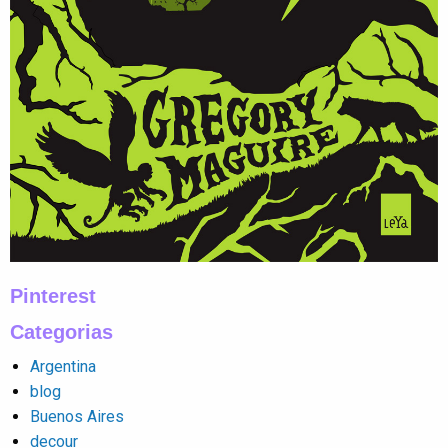
Pinterest
Categorias
Argentina
blog
Buenos Aires
decour