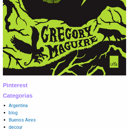
Pinterest
Categorias
Argentina
blog
Buenos Aires
decour