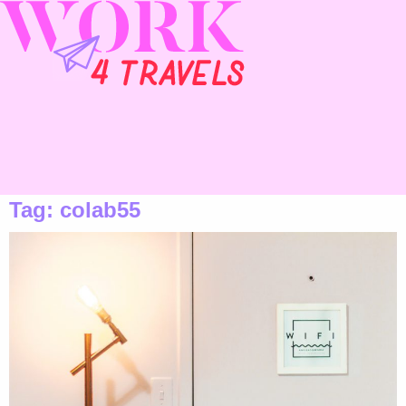
Tag:
colab55